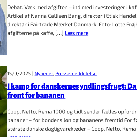
Debat: Væk med afgiften – ind med investeringer i ka
Artikel af Nanna Callisen Bang, direktør i Etisk Hande
direktør i Fairtrade Mærket Danmark. Foto: Lotte Frøj
afgifterne på kaffe, […]
Læs mere
15/9/2025
|
Nyheder
, 
Pressemeddelelse
I kamp for danskernes yndlingsfrugt: Dan
front for bananen
Coop, Netto, Rema 1000 og Lidl sender fælles opfordri
bananer – for bondens løn og bananens fremtid For f
største danske dagligvarekæder – Coop, Netto, Rema 
Læs mere