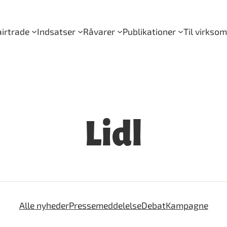
irtrade
Indsatser
Råvarer
Publikationer
Til virkso
Lidl
Alle nyheder
Pressemeddelelse
Debat
Kampagne