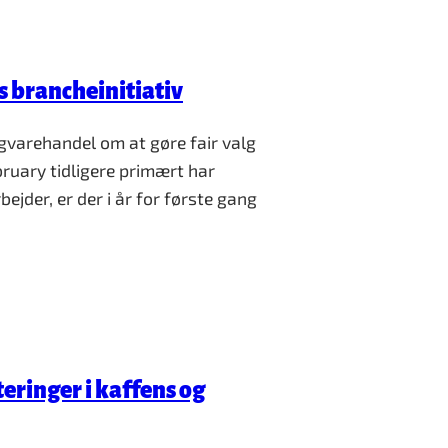
s brancheinitiativ
gvarehandel om at gøre fair valg
bruary tidligere primært har
ejder, er der i år for første gang
eringer i kaffens og