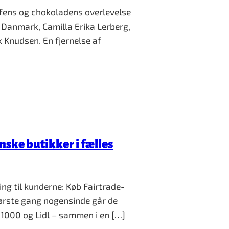
ffens og chokoladens overlevelse
l Danmark, Camilla Erika Lerberg,
k Knudsen. En fjernelse af
ske butikker i fælles
ng til kunderne: Køb Fairtrade-
ørste gang nogensinde går de
1000 og Lidl – sammen i en […]