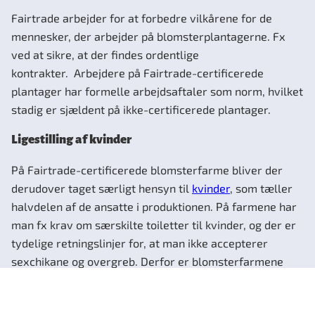
Fairtrade arbejder for at forbedre vilkårene for de
mennesker, der arbejder på blomsterplantagerne. Fx
ved at sikre, at der findes ordentlige
kontrakter. Arbejdere på Fairtrade-certificerede
plantager har formelle arbejdsaftaler som norm, hvilket
stadig er sjældent på ikke-certificerede plantager.
Ligestilling af kvinder
På Fairtrade-certificerede blomsterfarme bliver der
derudover taget særligt hensyn til
kvinder
, som tæller
halvdelen af de ansatte i produktionen. På farmene har
man fx krav om særskilte toiletter til kvinder, og der er
tydelige retningslinjer for, at man ikke accepterer
sexchikane og overgreb. Derfor er blomsterfarmene
blevet et mere trygt sted for kvinder at arbejde med
henblik på at sikre større tryghed for