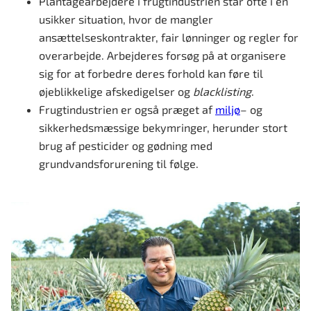
Plantagearbejdere i frugtindustrien står ofte i en
usikker situation, hvor de mangler
ansættelseskontrakter, fair lønninger og regler for
overarbejde. Arbejderes forsøg på at organisere
sig for at forbedre deres forhold kan føre til
øjeblikkelige afskedigelser og
blacklisting
.
Frugtindustrien er også præget af
miljø
– og
sikkerhedsmæssige bekymringer, herunder stort
brug af pesticider og gødning med
grundvandsforurening til følge.