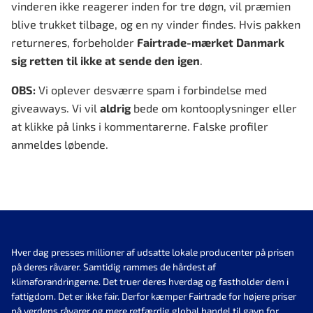
vinderen ikke reagerer inden for tre døgn, vil præmien
blive trukket tilbage, og en ny vinder findes. Hvis pakken
returneres, forbeholder
Fairtrade-mærket Danmark
sig retten til ikke at sende den igen
.
OBS:
Vi oplever desværre spam i forbindelse med
giveaways. Vi vil
aldrig
bede om kontooplysninger eller
at klikke på links i kommentarerne. Falske profiler
anmeldes løbende.
Hver dag presses millioner af udsatte lokale producenter på prisen
på deres råvarer. Samtidig rammes de hårdest af
klimaforandringerne. Det truer deres hverdag og fastholder dem i
fattigdom. Det er ikke fair. Derfor kæmper Fairtrade for højere priser
på verdens råvarer og mere retfærdig global handel til gavn for