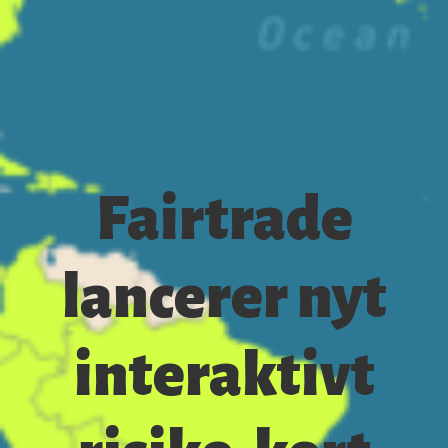
Fairtrade
lancerer nyt
interaktivt