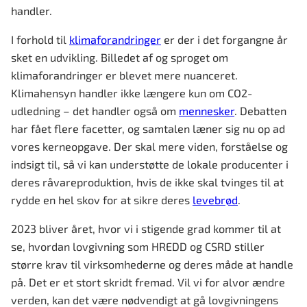
handler.
I forhold til
klimaforandringer
er der i det forgangne år
sket en udvikling. Billedet af og sproget om
klimaforandringer er blevet mere nuanceret.
Klimahensyn handler ikke længere kun om CO2-
udledning – det handler også om
mennesker
. Debatten
har fået flere facetter, og samtalen læner sig nu op ad
vores kerneopgave. Der skal mere viden, forståelse og
indsigt til, så vi kan understøtte de lokale producenter i
deres råvareproduktion, hvis de ikke skal tvinges til at
rydde en hel skov for at sikre deres
levebrød
.
2023 bliver året, hvor vi i stigende grad kommer til at
se, hvordan lovgivning som HREDD og CSRD stiller
større krav til virksomhederne og deres måde at handle
på. Det er et stort skridt fremad. Vil vi for alvor ændre
verden, kan det være nødvendigt at gå lovgivningens