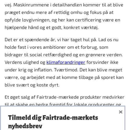
vej. Maskinrummene i detailhandlen kommer til at blive
præget endnu mere af rettidig omhu og fokus på at
opfylde lovgivningen, og her kan certificering være en
hjælpende hånd og et godt, konkret værktøj.
Det er et spændende år, vi har taget hul på. Lad os nu
holde fast i vores ambitioner om et forbrug, som
bidrager til social retfærdighed og en grønnere verden.
Verdens ulighed og
klimaforandringer
forsvinder ikke
under krig og inflation. Tværtimod. Det kan blive meget
værre, og arbejdet med at komme tilbage på sporet kan
blive svært og koste dyrt.
Et øget salg af Fairtrade-mærkede produkter medvirker
til at skabe en bedre fremtid for lokale producenter og
×
plantagearbejdere i Asien, Afrika og Syd- og
Tilmeld dig Fairtrade-mærkets
Mellemamerika. Med Fairtrade-mærkede produkter på
nyhedsbrev
butikshylderne har den enkelte forbruger mulighed for