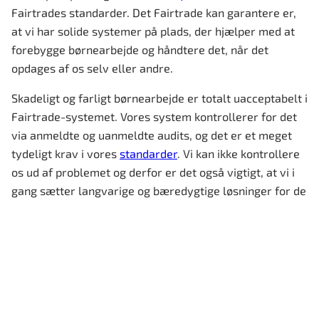
Fairtrades standarder. Det Fairtrade kan garantere er,
at vi har solide systemer på plads, der hjælper med at
forebygge børnearbejde og håndtere det, når det
opdages af os selv eller andre.
Skadeligt og farligt børnearbejde er totalt uacceptabelt i
Fairtrade-systemet. Vores system kontrollerer for det
via anmeldte og uanmeldte audits, og det er et meget
tydeligt krav i vores
standarder
. Vi kan ikke kontrollere
os ud af problemet og derfor er det også vigtigt, at vi i
gang sætter langvarige og bæredygtige løsninger for de
lokale kakaoproducenter og deres familier.
Kakaoindustrien i Vestafrika er hårdt plaget af
fattigdom, dårlige arbejdsforhold, ringe lønninger og
især
børnearbejde
. Det er en kæmpe udfordring at
arbejde i nogle af verdens fattigste områder men
Fairtrades mission er at være der, hvor der er mest