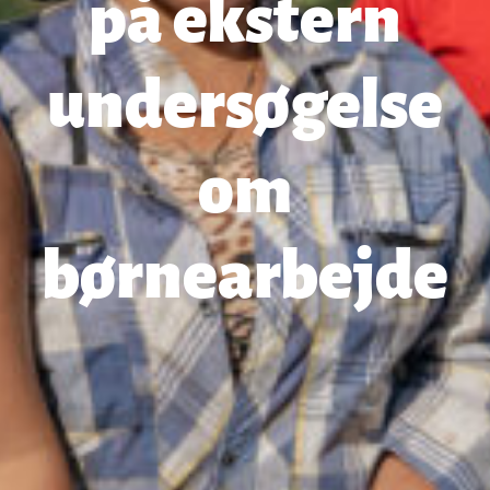
på ekstern
undersøgelse
om
børnearbejde