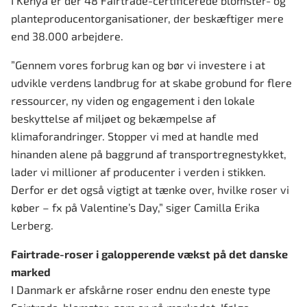
I Kenya er der 48 Fairtrade-certificerede blomster- og
planteproducentorganisationer, der beskæftiger mere
end 38.000 arbejdere.
”Gennem vores forbrug kan og bør vi investere i at
udvikle verdens landbrug for at skabe grobund for flere
ressourcer, ny viden og engagement i den lokale
beskyttelse af miljøet og bekæmpelse af
klimaforandringer. Stopper vi med at handle med
hinanden alene på baggrund af transportregnestykket,
lader vi millioner af producenter i verden i stikken.
Derfor er det også vigtigt at tænke over, hvilke roser vi
køber – fx på Valentine’s Day,” siger Camilla Erika
Lerberg.
Fairtrade-roser i galopperende vækst på det danske
marked
I Danmark er afskårne roser endnu den eneste type