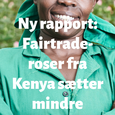
Ny rapport:
Fairtrade-
roser fra
Kenya sætter
mindre