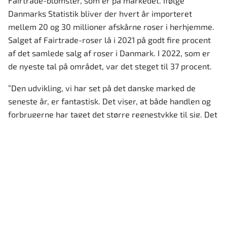
Fairtrade-blomster, som er på markedet. Ifølge
Danmarks Statistik bliver der hvert år importeret
mellem 20 og 30 millioner afskårne roser i herhjemme.
Salget af Fairtrade-roser lå i 2021 på godt fire procent
af det samlede salg af roser i Danmark. I 2022, som er
de nyeste tal på området, var det steget til 37 procent.
”Den udvikling, vi har set på det danske marked de
seneste år, er fantastisk. Det viser, at både handlen og
forbrugerne har taget det større regnestykke til sig. Det
er jeg superglad for, og jeg sender dem en kæmpe tak.
37 procent er rigtig flot, men jeg drømmer selvfølgelig
om svenske tilstande, hvor salget af Fairtrade-roser
ligger omkring 80 procent, siger direktør for Fairtrade-
mærket Camilla Erika Lerberg.
Nøgletallene for de hollandske roser er samlet ud fra
eksisterende litteratur, mens produktionsdata om